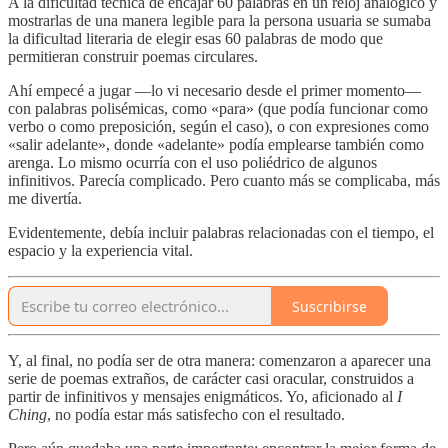
A la dificultad técnica de encajar 60 palabras en un reloj analógico y
mostrarlas de una manera legible para la persona usuaria se sumaba
la dificultad literaria de elegir esas 60 palabras de modo que
permitieran construir poemas circulares.
Ahí empecé a jugar —lo vi necesario desde el primer momento—
con palabras polisémicas, como «para» (que podía funcionar como
verbo o como preposición, según el caso), o con expresiones como
«salir adelante», donde «adelante» podía emplearse también como
arenga. Lo mismo ocurría con el uso poliédrico de algunos
infinitivos. Parecía complicado. Pero cuanto más se complicaba, más
me divertía.
Evidentemente, debía incluir palabras relacionadas con el tiempo, el
espacio y la experiencia vital.
Suscribirse
Y, al final, no podía ser de otra manera: comenzaron a aparecer una
serie de poemas extraños, de carácter casi oracular, construidos a
partir de infinitivos y mensajes enigmáticos. Yo, aficionado al
I
Ching
, no podía estar más satisfecho con el resultado.