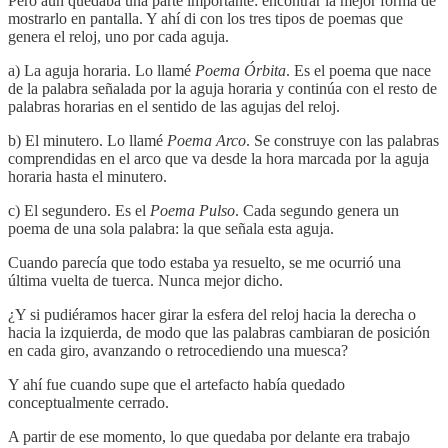
Pero aún quedaba una parte importante: encontrar la mejor forma de
mostrarlo en pantalla. Y ahí di con los tres tipos de poemas que
genera el reloj, uno por cada aguja.
a) La aguja horaria. Lo llamé
Poema Órbita
. Es el poema que nace
de la palabra señalada por la aguja horaria y continúa con el resto de
palabras horarias en el sentido de las agujas del reloj.
b) El minutero. Lo llamé
Poema Arco
. Se construye con las palabras
comprendidas en el arco que va desde la hora marcada por la aguja
horaria hasta el minutero.
c) El segundero. Es el
Poema Pulso
. Cada segundo genera un
poema de una sola palabra: la que señala esta aguja.
Cuando parecía que todo estaba ya resuelto, se me ocurrió una
última vuelta de tuerca. Nunca mejor dicho.
¿Y si pudiéramos hacer girar la esfera del reloj hacia la derecha o
hacia la izquierda, de modo que las palabras cambiaran de posición
en cada giro, avanzando o retrocediendo una muesca?
Y ahí fue cuando supe que el artefacto había quedado
conceptualmente cerrado.
A partir de ese momento, lo que quedaba por delante era trabajo