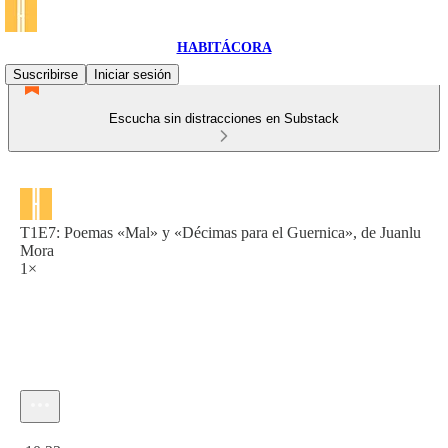
HABITÁCORA
Suscribirse
Iniciar sesión
Escucha sin distracciones en Substack
T1E7: Poemas «Mal» y «Décimas para el Guernica», de Juanlu
Mora
1×
Hora actual: 0:00 / Tiempo total: -10:23