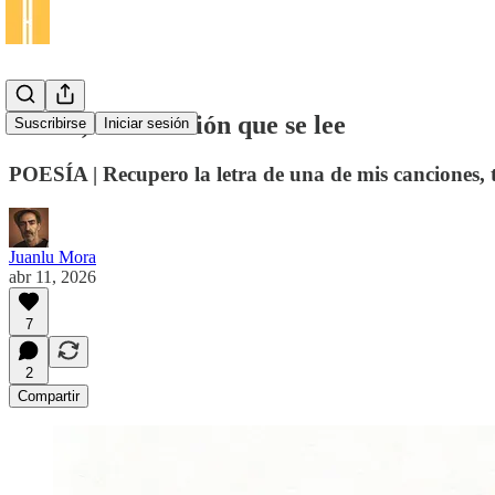
«Mal», una canción que se lee
Suscribirse
Iniciar sesión
POESÍA | Recupero la letra de una de mis canciones, t
Juanlu Mora
abr 11, 2026
7
2
Compartir