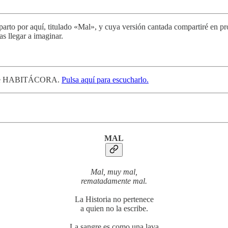
parto por aquí, titulado «Mal», y cuya versión cantada compartiré en 
s llegar a imaginar.
st de HABITÁCORA.
Pulsa aquí para escucharlo.
MAL
Mal, muy mal,
rematadamente mal.
La Historia no pertenece
a quien no la escribe.
La sangre es como una lava