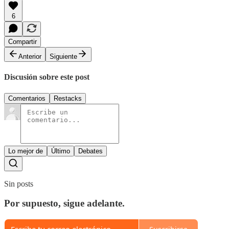
6
Compartir
Anterior
Siguiente
Discusión sobre este post
Comentarios
Restacks
Lo mejor de
Último
Debates
Sin posts
Por supuesto, sigue adelante.